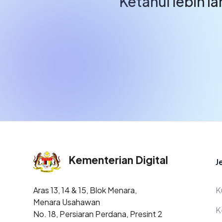
Ketahui lebih l
F
Kementerian Digital
J
Aras 13, 14 & 15, Blok Menara,
K
Menara Usahawan
K
No. 18, Persiaran Perdana, Presint 2