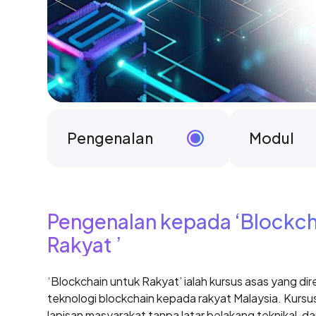
Pengenalan
Modul
Pengenalan kepada ‘
Blockch
Rakyat
’
‘Blockchain untuk Rakyat’ ialah kursus asas yang d
teknologi blockchain kepada rakyat Malaysia. Kursus
lapisan masyarakat tanpa latar belakang teknikal, d