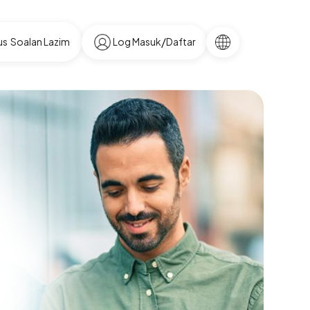
Select your languag
/
us
Soalan Lazim
Log Masuk
Daftar
uk Rakyat