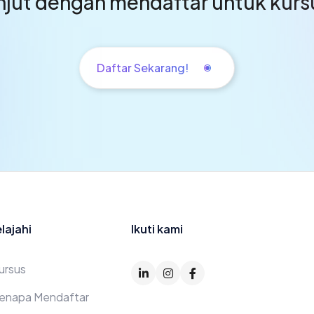
anjut dengan mendaftar untuk kur
Daftar Sekarang!
ooter
elajahi
Ikuti kami
ursus
enapa Mendaftar