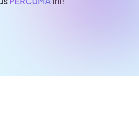
sus
PERCUMA
ini!