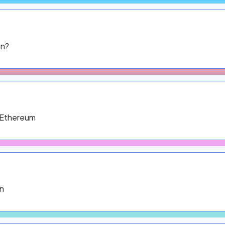
in?
 Ethereum
in